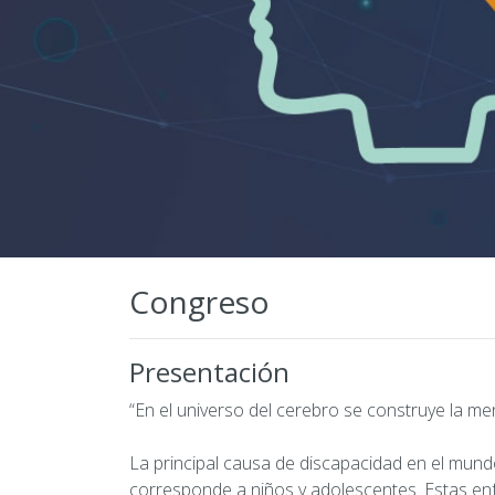
Congreso
Presentación
“En el universo del cerebro se construye la me
La principal causa de discapacidad en el mund
corresponde a niños y adolescentes. Estas en