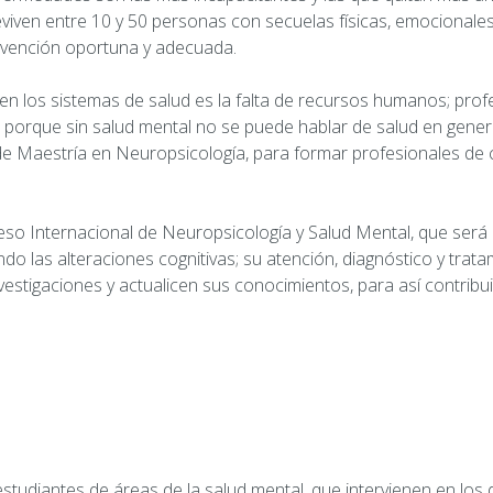
ven entre 10 y 50 personas con secuelas físicas, emocionales y
ervención oportuna y adecuada.
n los sistemas de salud es la falta de recursos humanos; pro
, porque sin salud mental no se puede hablar de salud en genera
 Maestría en Neuropsicología, para formar profesionales de c
eso Internacional de Neuropsicología y Salud Mental, que será
o las alteraciones cognitivas; su atención, diagnóstico y trat
stigaciones y actualicen sus conocimientos, para así contribuir
estudiantes de áreas de la salud mental, que intervienen en lo