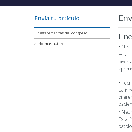
Env
Envía tu artículo
Líneas temáticas del congreso
Líne
Normas autores
• Neur
Esta l
divers
aprend
• Tecn
La inn
difere
pacien
• Neur
Esta l
patolo