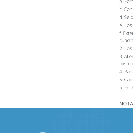
b. For
c. Con
d. Se 
e. Los
f. Ext
cuadro
2. Los
3. Al 
mismo.
4. Par
5. Cad
6. Fec
NOTA
Site
Footer