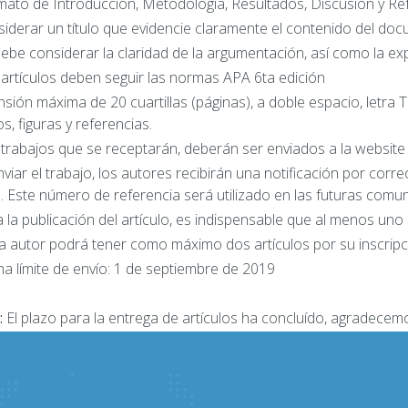
mato de Introducción, Metodología, Resultados, Discusión y Re
siderar un título que evidencie claramente el contenido del do
debe considerar la claridad de la argumentación, así como la ex
 artículos deben seguir las normas APA 6ta edición
ensión máxima de 20 cuartillas (páginas), a doble espacio, letr
s, figuras y referencias.
 trabajos que se receptarán, deberán ser enviados a la website 
enviar el trabajo, los autores recibirán una notificación por cor
 Este número de referencia será utilizado en las futuras comu
a la publicación del artículo, es indispensable que al menos uno
a autor podrá tener como máximo dos artículos por su inscripc
ha límite de envío: 1 de septiembre de 2019
:
El plazo para la entrega de artículos ha concluído, agradecemo