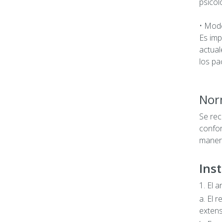
psicol
• Mode
Es imp
actual
los pa
Nor
Se rec
confor
manera
Ins
1. El 
a. El 
extens